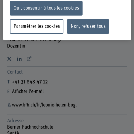
Oui, consentir à tous les cookies
Paramétrer les cookies
Non, refuser tous
Prof. Dr. Leonie-Helen Bogl
Dozentin
Contact
+41 31 848 47 12
Afficher l'e-mail
www.bfh.ch/fr/leonie-helen-bogl
Adresse
Berner Fachhochschule
Santé