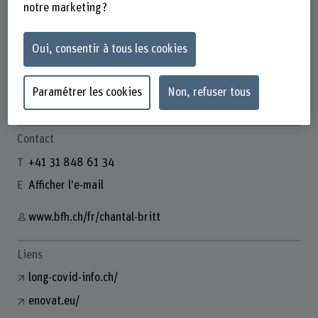
notre marketing ?
Oui, consentir à tous les cookies
Chantal Britt
Wissenschaftliche Mitarbeiterin
Paramétrer les cookies
Non, refuser tous
Contact
+41 31 848 61 34
Afficher l'e-mail
www.bfh.ch/fr/chantal-britt
Liens
long-covid-info.ch/
enovat.eu/