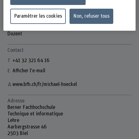
Paramétrer les cookies
Non, refuser tous
Prof. Michael Höckel
Dozent
Contact
+41 32 321 64 16
Afficher l'e-mail
www.bfh.ch/fr/michael-hoeckel
Adresse
Berner Fachhochschule
Technique et informatique
Lehre
Aarbergstrasse 46
2503 Biel