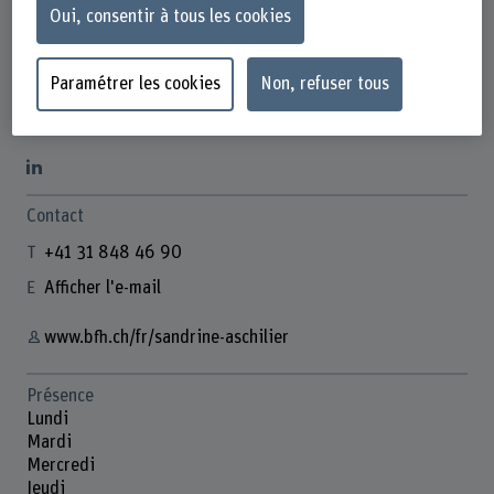
Oui, consentir à tous les cookies
Paramétrer les cookies
Non, refuser tous
Sandrine Aschilier
Studienorganisatorin
Contact
+41 31 848 46 90
Afficher l'e-mail
www.bfh.ch/fr/sandrine-aschilier
Présence
Lundi
Mardi
Mercredi
Jeudi