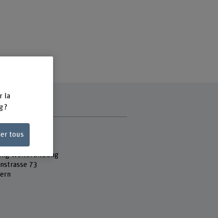
r la
g ?
e
ser tous
 Fachhochschule
n
ung Weiterbildung
nstrasse 73
ern