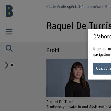
Haute école spécialisée bernoise
Ge
Raquel De Turri
D'abord
Nous autor
Profil
navigation 
FR
Oui, cons
Raquel De Turris
Studienorganisatorin und Assistentin 