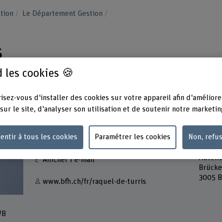
stion
Le Département Gestion
s
 les cookies 🍪
isez-vous d'installer des cookies sur votre appareil afin d'améliore
sur le site, d'analyser son utilisation et de soutenir notre marketin
Contact
Adress
entir à tous les cookies
Paramétrer les cookies
Non, refu
Berner
+41 31 848 34 94
Gestio
Abteil
Afficher l'e-mail
Brücke
3005 B
www.bfh.ch/fr/raquel-de-turris
WB