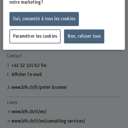
notre marketing ?
Oui, consentir à tous les cookies
Peter Brunner
Leiter Forschung und Dienstleistung
Paramétrer les cookies
Non, refuser tous
Contact
+41 32 321 62 94
Afficher l'e-mail
www.bfh.ch/fr/peter-brunner
Liens
www.bfh.ch/ti/en/
www.bfh.ch/ti/en/consulting-services/