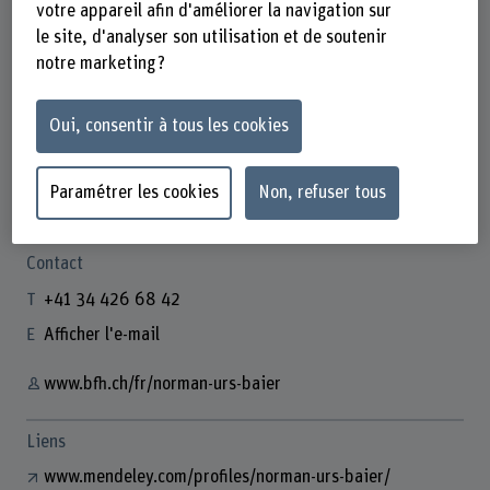
votre appareil afin d'améliorer la navigation sur
le site, d'analyser son utilisation et de soutenir
notre marketing ?
Oui, consentir à tous les cookies
Prof. Dr. Norman Urs Baier
Leiter Institut I3S
Paramétrer les cookies
Non, refuser tous
Contact
+41 34 426 68 42
Afficher l'e-mail
www.bfh.ch/fr/norman-urs-baier
Liens
www.mendeley.com/profiles/norman-urs-baier/