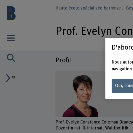
Haute école spécialisée bernoise
Ge
Prof. Evelyn Co
D'abord
Profil
Nous autor
navigation 
FR
Oui, cons
Prof. Evelyn Constance Coleman Brant
Dozentin nat. & internat. Waldpolitik