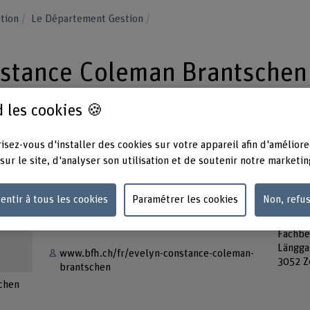
stion
Le Département Gestion
nstance Coleman Brantschen
 les cookies 🍪
isez-vous d'installer des cookies sur votre appareil afin d'améliore
sur le site, d'analyser son utilisation et de soutenir notre marketin
Contact
Adress
Berner
entir à tous les cookies
Paramétrer les cookies
Non, refu
+41 31 848 51 03
Haute 
forest
Afficher l'e-mail
Fachbe
Längga
www.bfh.ch/fr/evelyn-constance-coleman-
3052 Z
brantschen
schen