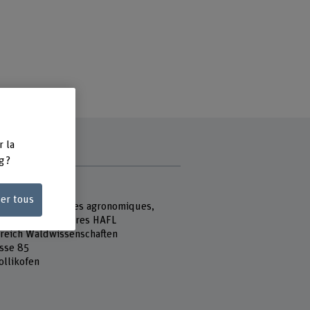
r la
g ?
e
 Fachhochschule
ser tous
école des sciences agronomiques,
ières et alimentaires HAFL
reich Waldwissenschaften
sse 85
ollikofen