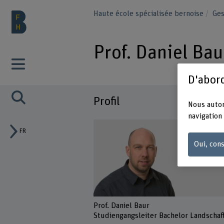
Haute école spécialisée bernoise
Ge
Prof. Daniel Bau
D'abord
Profil
Nous autor
navigation 
FR
Oui, cons
Prof. Daniel Baur
Studiengangsleiter Bachelor Landschaf