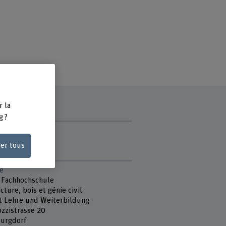
r la
g ?
ce
ser tous
di
e
 Fachhochschule
cture, bois et génie civil
t Lehre und Weiterbildung
ozzistrasse 20
urgdorf