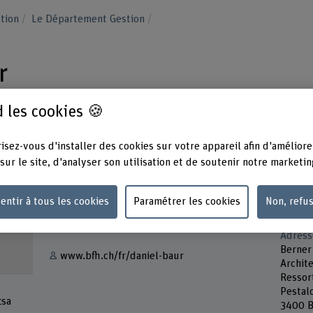
stion
Le Département Gestion
r
 les cookies 🍪
isez-vous d'installer des cookies sur votre appareil afin d'améliore
sur le site, d'analyser son utilisation et de soutenir notre marketin
Contact
Présen
Mardi
entir à tous les cookies
Paramétrer les cookies
Non, refu
+41 34 426 41 73
Vendre
Afficher l'e-mail
Adress
Berner
www.bfh.ch/fr/daniel-baur
Archite
Ressor
Pestal
tsa
3400 B