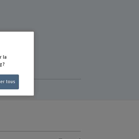
r la
g ?
ser tous