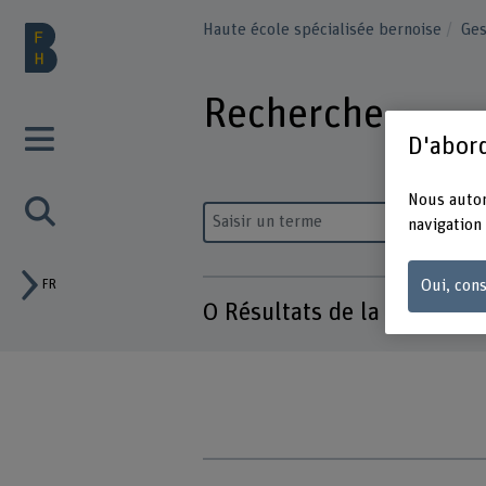
Haute école spécialisée bernoise
Ge
Recherche
D'abord
Nous autor
Saisir un terme
navigation 
Oui, cons
FR
0 Résultats de la recherch