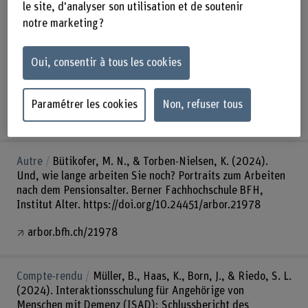
le site, d'analyser son utilisation et de soutenir
Article de journal
Mattli, R., Weber, M., Raab, A., Haas,
notre marketing ?
K., Vorster, A., & Schmitt, K.-U. (2025). Digital
Multidomain Lifestyle Intervention for Community-
Dwelling Older Adults: A Mixed Methods Evaluation (Vol.
Oui, consentir à tous les cookies
70). Frontiers Foundation.
https://doi.org/10.24451/dspace/11664
Paramétrer les cookies
Non, refuser tous
arbor.bfh.ch/44918
Autre
Bütikofer, M. N., & Torben-Nielsen, K. (2024).
Und, wie lange arbeiten Sie noch? Portraits zum Arbeiten
nach dem Pensionsalter. Berner Fachhochschule BFH,
Institut Alter. https://doi.org/10.24451/arbor.21978
arbor.bfh.ch/21978
Compte-rendu
Müller, B., Haas, K., Born, J., & Riedo, S. L.
(2024). Interaktionsschulung für Angehörige von
Menschen mit Demenz (ISAD): Schlussbericht des