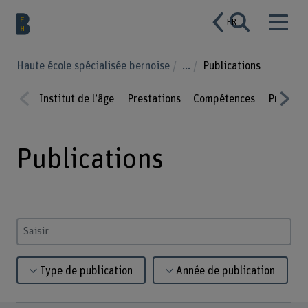
FR
Haute école spécialisée bernoise
...
Publications
Institut de l’âge
Prestations
Compétences
Projets
Prev
Nex
ious
t
Publications
Saisir un terme
Type de publication
Année de publication