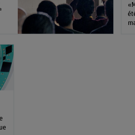
e
«M
a
ét
ma
e
que