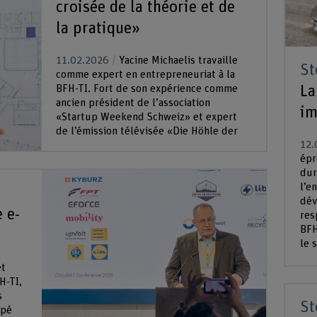
croisée de la théorie et de
la pratique»
11.02.2026
Yacine Michaelis travaille
St
comme expert en entrepreneuriat à la
La
BFH-TI. Fort de son expérience comme
ancien président de l’association
im
«Startup Weekend Schweiz» et expert
de l’émission télévisée «Die Höhle der
12.
Löwen Schweiz», cet homme de 37 ans
épr
dispose d’un large réseau. Ce q...
dur
l’e
dév
 e-
res
BFH
le 
et
H-TI,
s
St
ppé