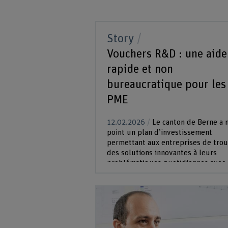
Story
Vouchers R&D : une aide
rapide et non
bureaucratique pour les
PME
12.02.2026
Le canton de Berne a 
point un plan d’investissement
permettant aux entreprises de tro
des solutions innovantes à leurs
problématiques quotidiennes avec 
d’institutions de recherche comme 
BFH. Le programme a été bien accue
par les participant-e-s.