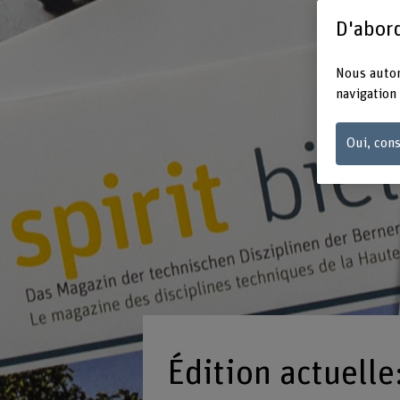
D'abord
Nous autor
navigation 
Oui, cons
Édition actuelle