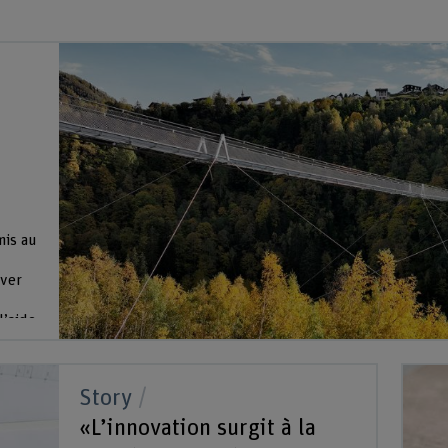
mis au
uver
l’aide
la
illi
Story
«L’innovation surgit à la