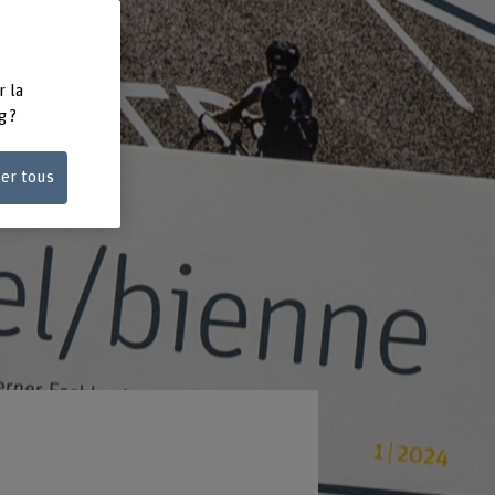
r la
g ?
ser tous