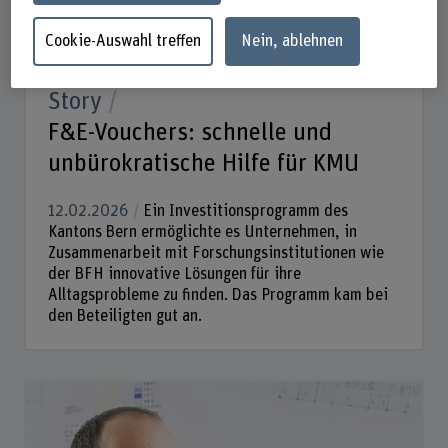
Cookie-Auswahl treffen
Nein, ablehnen
Story
F&E-Vouchers: schnelle und
unbürokratische Hilfe für KMU
12.02.2026
Ein Investitionsprogramm des
Kantons Bern ermöglichte es Unternehmen, in
Zusammenarbeit mit Forschungsinstitutionen wie
der BFH innovative Lösungen für ihre
Alltagsprobleme zu finden. Das Programm kam bei
den Beteiligten gut an.