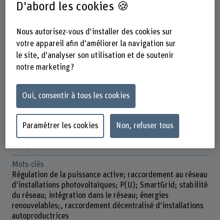
D'abord les cookies 🍪
Durée (prévue)
01.11.2021 - 01.07.2023
Nous autorisez-vous d'installer des cookies sur
Direction du projet
votre appareil afin d'améliorer la navigation sur
David Joss
le site, d'analyser son utilisation et de soutenir
notre marketing ?
Équipe du projet
Peter Wüthrich
Luciano Borgna
Oui, consentir à tous les cookies
Marco Pascal Zaugg
Partenaire
Paramétrer les cookies
Non, refuser tous
Bundesamt für Energie BFE
Groupe E SA
Mots-clés
Régulation de la puissance active; raccordement au réseau
d’installations photovoltaïques; P(U); SmartGrid; stabilité
du réseau; intégration dans le réseau; énergies
renouvelables;, raccordement décentralisé d’installations
autoproductrices