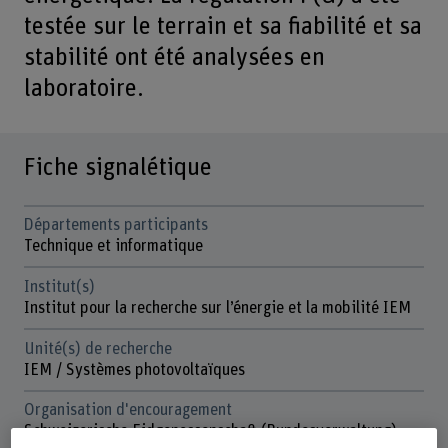
testée sur le terrain et sa fiabilité et sa
stabilité ont été analysées en
laboratoire.
Fiche signalétique
Départements participants
Technique et informatique
Institut(s)
Institut pour la recherche sur l’énergie et la mobilité IEM
Unité(s) de recherche
IEM / Systèmes photovoltaïques
Organisation d'encouragement
Schweizerische Eidgenossenschaft (Bundesverwaltung)