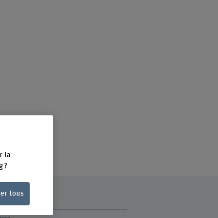
r la
g ?
ser tous