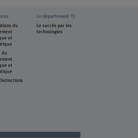
nces
Le département TI
ations du
Le succès par les
tement
technologies
que et
atique
s du
tement
que et
atique
Distinctions