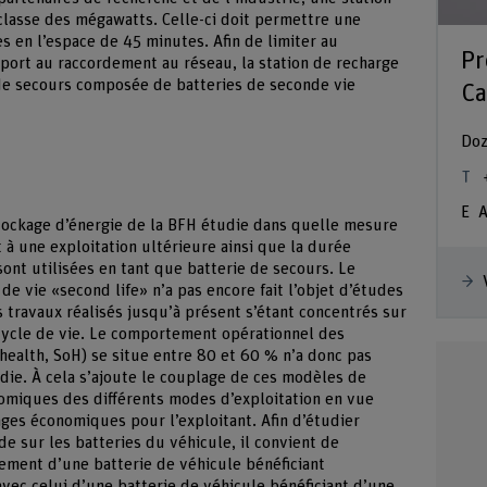
classe des mégawatts. Celle-ci doit permettre une
s en l’espace de 45 minutes. Afin de limiter au
Pr
port au raccordement au réseau, la station de recharge
 de secours composée de batteries de seconde vie
Ca
Doz
A
Stockage d’énergie de la BFH étudie dans quelle mesure
 à une exploitation ultérieure ainsi que la durée
ont utilisées en tant que batterie de secours. Le
 vie «second life» n’a pas encore fait l’objet d’études
 travaux réalisés jusqu’à présent s’étant concentrés sur
 cycle de vie. Le comportement opérationnel des
f health, SoH) se situe entre 80 et 60 % n’a donc pas
die. À cela s’ajoute le couplage de ces modèles de
omiques des différents modes d’exploitation en vue
ages économiques pour l’exploitant. Afin d’étudier
de sur les batteries du véhicule, il convient de
ement d’une batterie de véhicule bénéficiant
vec celui d’une batterie de véhicule bénéficiant d’une