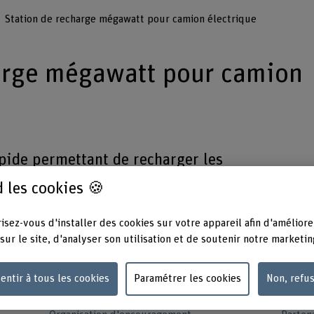
Station de recharge mégawatt pour camion électrique
arge mégawatt pour camion
pide permettant de recharger les
minutes doit rendre les véhicules aptes
 les cookies 🍪
s. L’objectif est d’augmenter la part des
les émissions.
isez-vous d'installer des cookies sur votre appareil afin d'améliore
sur le site, d'analyser son utilisation et de soutenir notre marketin
entir à tous les cookies
Paramétrer les cookies
Non, refu