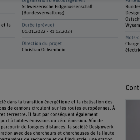
Organisation d'encouragement
Parten
Schweizerische Eidgenossenschaft
Bundes
(Bundesverwaltung)
Desig
Ostsch
 et la
Durée (prévue)
Wyssm
01.01.2022 - 31.12.2023
Mots-c
Direction du projet
Charge
Christian Ochsenbein
électri
Cont
clé dans la transition énergétique et la réalisation des
lions de camions circulent sur les routes européennes. À
ret terrestre. Il faut par conséquent également
ort à faibles émissions ou zéro émission. Afin de
 parcourir de longues distances, la société Designwerk
ration avec des chercheurs et chercheuses de la Haute
partenaires de recherche et de l’industrie, une station