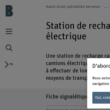
Haute école spécialisée bernoise
...
Station de rech
électrique
Une station de recharge ra
camions électriques en 45 
FR
D'abord
à effectuer de longs trajet
moyens de transport à faib
Nous autor
navigation 
Fiche signalétique
Oui, cons