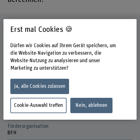
Steckbrief
Erst mal Cookies 🍪
Beteiligte Departemente
Dürfen wir Cookies auf Ihrem Gerät speichern, um
Hochschule für Agrar-, Forst- und
die Website-Navigation zu verbessern, die
Lebensmittelwissenschaften
Website-Nutzung zu analysieren und unser
Technik und Informatik
Marketing zu unterstützen?
Institut(e)
Multifunktionale Waldwirtschaft
Ja, alle Cookies zulassen
Institute for Cybersecurity & Engineering (ICE)
Forschungseinheit(en)
Cookie-Auswahl treffen
Nein, ablehnen
Waldökosystem und Waldmanagement
ICE / Cyber Threat Intelligence
Förderorganisation
BFH