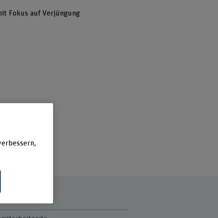
mit Fokus auf Verjüngung
verbessern,