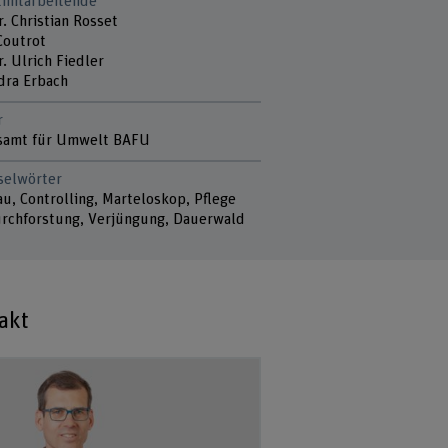
tmitarbeitende
r. Christian Rosset
Coutrot
r. Ulrich Fiedler
dra Erbach
r
samt für Umwelt BAFU
selwörter
u, Controlling, Marteloskop, Pflege
rchforstung, Verjüngung, Dauerwald
akt