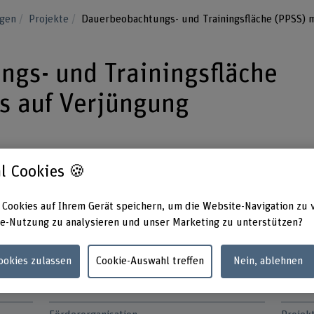
ngen
Projekte
Dauerbeobachtungs- und Trainingsfläche (PPSS) 
gs- und Trainingsfläche
s auf Verjüngung
jekt werden die neuen Anforderungen
l Cookies 🍪
genommen und in konkrete Lösungen für
es Netzwerks und der Plattform von
 Cookies auf Ihrem Gerät speichern, um die Website-Navigation zu 
e-Nutzung zu analysieren und unser Marketing zu unterstützen?
Cookies zulassen
Cookie-Auswahl treffen
Nein, ablehnen