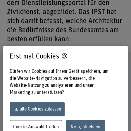
dem Dienstleistungsportal für den
Zivildienst, abgebildet. Das IPST hat
sich damit befasst, welche Architektur
die Bedürfnisse des Bundesamtes am
besten erfüllen kann.
Erst mal Cookies 🍪
Steckbrief
Dürfen wir Cookies auf Ihrem Gerät speichern, um
die Website-Navigation zu verbessern, die
Beteiligte Departemente
Wirtschaft
Website-Nutzung zu analysieren und unser
Marketing zu unterstützen?
Institut(e)
Institut Public Sector Transformation (IPST)
Ja, alle Cookies zulassen
Forschungseinheit(en)
Data and Infrastructure
Cookie-Auswahl treffen
Nein, ablehnen