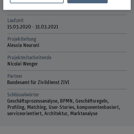
Förderorganisation
Andere
Laufzeit
15.03.2020 - 31.03.2021
Projektleitung
Alessia Neuroni
Projektmitarbeitende
Nicolai Wenger
Partner
Bundesamt für Zivildienst ZIVI
Schlüsselwörter
Geschäftsprozessanalyse, BPMN, Geschäftsregeln,
Profiling, Matching, User-Stories, komponentenbasiert,
serviceorientiert, Architektur, Marktanalyse