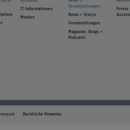
ruktur
Kontakte
News +
Refere
Veranstaltungen
IT-Informationen
Preise
iothek
News + Storys
Auszei
Medien
rt
Veranstaltungen
Magazine, Blogs +
Podcasts
pressum
Rechtliche Hinweise