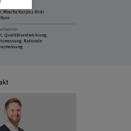
tmitarbeitende
l Flückiger
r. Mascha Kurpicz-Briki
 Roos
selwörter
ät, Qualitätsentwicklung,
ätsmessung, Nationale
enzmessung
akt