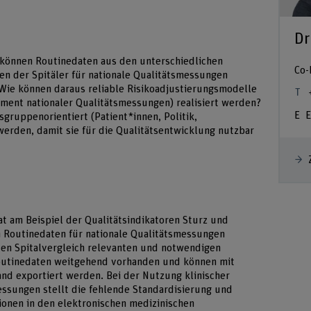
Dr
e können Routinedaten aus den unterschiedlichen
Co-
n der Spitäler für nationale Qualitätsmessungen
 Wie können daraus reliable Risikoadjustierungsmodelle
ement nationaler Qualitätsmessungen) realisiert werden?
E
gruppenorientiert (Patient*innen, Politik,
werden, damit sie für die Qualitätsentwicklung nutzbar
t am Beispiel der Qualitätsindikatoren Sturz und
n Routinedaten für nationale Qualitätsmessungen
erten Spitalvergleich relevanten und notwendigen
Routinedaten weitgehend vorhanden und können mit
nd exportiert werden. Bei der Nutzung klinischer
essungen stellt die fehlende Standardisierung und
ionen in den elektronischen medizinischen