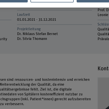
Förderorganisation
Projek
BFH
Michae
Prof. D
Laufzeit
Leonie
01.01.2021 - 31.12.2021
Schlüs
Projektleitung
Qualit
Dr. Niklaus Stefan Bernet
Qualit
Dr. Silvia Thomann
urity
Präval
Kont
en sind ressourcen- und kostenintensiv und erreichen
Weiterentwicklung der Qualität, da eine
itätsergebnisse fehlt. Ziel ist, die digitale
tinedaten von Spitälern kosteneffizient nutzbar zu
chsgruppen (inkl. Patient*innen) gerecht aufzubereiten
 zu verbessern.