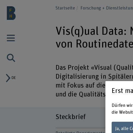
Startseite
Forschung + Dienstleistu
Vis(q)ual Data:
von Routinedat
Das Projekt «Visual (Quali
Digitalisierung in Spitäle
DE
mit Fokus auf die Prävale
Erst ma
und die Qualitätsentwickl
Dürfen wir
die Websit
Steckbrief
Ja, alle 