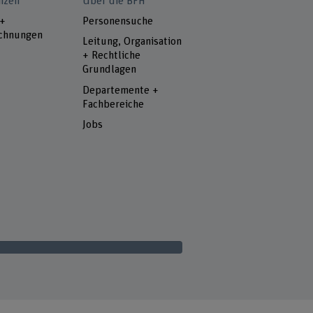
nzen
Über die BFH
 +
Personensuche
chnungen
Leitung, Organisation
+ Rechtliche
Grundlagen
Departemente +
Fachbereiche
Jobs