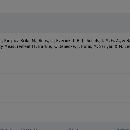
, Kurpicz-Briki, M., Roos, L., Everink, I. H. J., Schols, J. M. G. A., & 
y Measurement (T. Bürkle, K. Denecke, J. Holm, M. Sariyar, & M. Leh