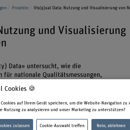
ngen
Projekte
Vis(q)ual Data: Nutzung und Visualisierung von 
 Nutzung und Visualisierung
en
ty) Data» untersucht, wie die
rn für nationale Qualitätsmessungen,
nzmessung Sturz und Dekubitus, genutzt
l Cookies 🍪
ung angestossen werden kann.
 Cookies auf Ihrem Gerät speichern, um die Website-Navigation zu 
e-Nutzung zu analysieren und unser Marketing zu unterstützen?
Cookies zulassen
Cookie-Auswahl treffen
Nein, ablehnen