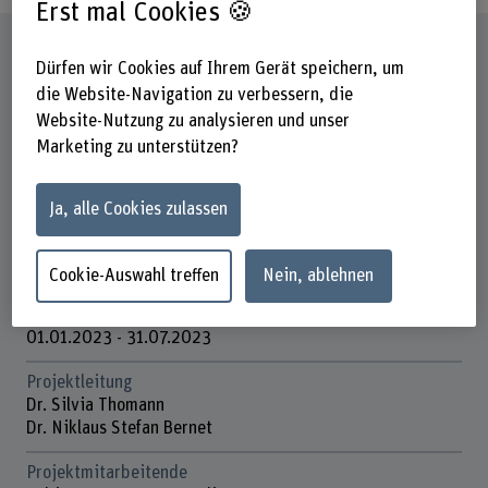
Erst mal Cookies 🍪
Steckbrief
Dürfen wir Cookies auf Ihrem Gerät speichern, um
die Website-Navigation zu verbessern, die
Beteiligte Departemente
Website-Nutzung zu analysieren und unser
Gesundheit
Marketing zu unterstützen?
Institut(e)
Pflege
Ja, alle Cookies zulassen
Förderorganisation
Andere
Cookie-Auswahl treffen
Nein, ablehnen
Laufzeit
01.01.2023 - 31.07.2023
Projektleitung
Dr. Silvia Thomann
Dr. Niklaus Stefan Bernet
Projektmitarbeitende