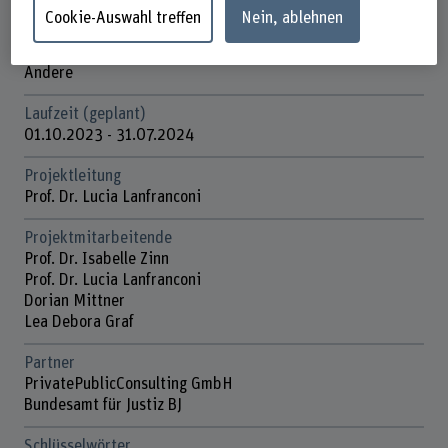
Diversity, Equity & Inclusion
Cookie-Auswahl treffen
Nein, ablehnen
Förderorganisation
Andere
Laufzeit (geplant)
01.10.2023 - 31.07.2024
Projektleitung
Prof. Dr. Lucia Lanfranconi
Projektmitarbeitende
Prof. Dr. Isabelle Zinn
Prof. Dr. Lucia Lanfranconi
Dorian Mittner
Lea Debora Graf
Partner
PrivatePublicConsulting GmbH
Bundesamt für Justiz BJ
Schlüsselwörter