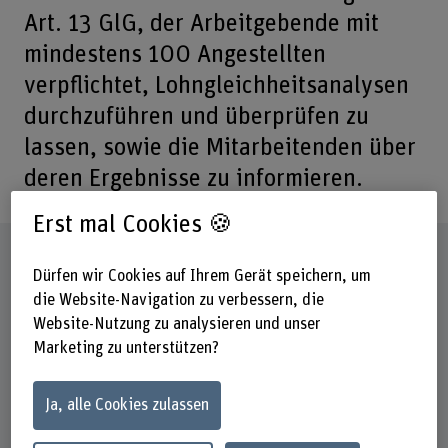
Art. 13 GlG, der Arbeitgebende mit
mindestens 100 Angestellten
verpflichtet, Lohngleichheitsanalysen
durchzuführen und überprüfen zu
lassen, sowie die Mitarbeitenden über
deren Ergebnisse zu informieren.
Erst mal Cookies 🍪
Steckbrief
Dürfen wir Cookies auf Ihrem Gerät speichern, um
die Website-Navigation zu verbessern, die
Beteiligte Departemente
Website-Nutzung zu analysieren und unser
Wirtschaft
Marketing zu unterstützen?
Institut(e)
Institut New Work (INW)
Ja, alle Cookies zulassen
Forschungseinheit(en)