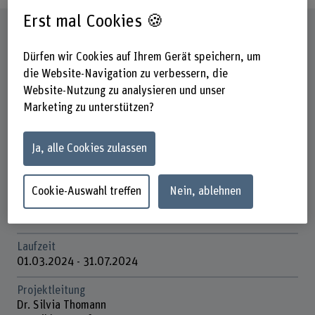
Erst mal Cookies 🍪
Steckbrief
Dürfen wir Cookies auf Ihrem Gerät speichern, um
Beteiligte Departemente
die Website-Navigation zu verbessern, die
Gesundheit
Website-Nutzung zu analysieren und unser
Marketing zu unterstützen?
Institut(e)
Pflege
Ja, alle Cookies zulassen
Forschungseinheit(en)
Innovationsfeld Qualität im Gesundheitswesen
Cookie-Auswahl treffen
Nein, ablehnen
Förderorganisation
Andere
Laufzeit
01.03.2024 - 31.07.2024
Projektleitung
Dr. Silvia Thomann