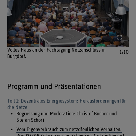
Bild v
Volles Haus an der Fachtagung Netzanschluss in
1/10
Burgdorf.
Programm und Präsentationen
Teil 1: Dezentrales Energiesystem: Herausforderungen für
die Netze
Begrüssung und Moderation: Christof Bucher und
Stefan Schori
Vom Eigenverbrauch zum netzdienlichen Verhalten:
Wie 50 GW Solarstrom ins Schweizer Netz integriert