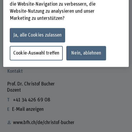
Steckbrief
die Website-Navigation zu verbessern, die
Website-Nutzung zu analysieren und unser
Marketing zu unterstützen?
Startdatum
04.06.2024, 13.30–18.30 Uhr
In Kalender eintragen
Ja, alle Cookies zulassen
Ort
Cookie-Auswahl treffen
Nein, ablehnen
Labor für Photovoltaiksysteme der BFH, Jlcoweg 1,
Burgdorf
Kontakt
Prof. Dr. Christof Bucher
Dozent
+41 34 426 69 08
E-Mail anzeigen
www.bfh.ch/de/christof-bucher