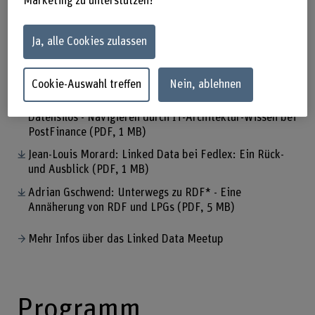
Marketing zu unterstützen?
eintragen.
Bei Fragen oder zur Eingabe von Präsentationsvorschlägen
Ja, alle Cookies zulassen
gibt
Benedikt Hitz
gerne Auskunft.
Präsentationen
Cookie-Auswahl treffen
Nein, ablehnen
Nikolay Borissov und Simon Vogt: Überbrücken von
Datensilos - Navigieren durch IT-Architektur-Wissen bei
PostFinance
(PDF, 1 MB)
Jean-Louis Morard: Linked Data bei Fedlex: Ein Rück-
und Ausblick
(PDF, 1 MB)
Adrian Gschwend: Unterwegs zu RDF* - Eine
Annäherung von RDF und LPGs
(PDF, 5 MB)
Mehr Infos über das Linked Data Meetup
Programm