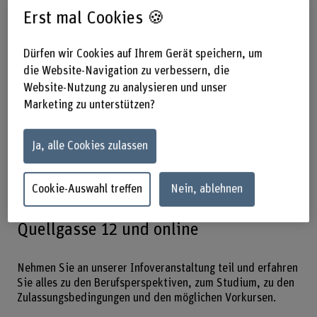
kombinieren Sie Know-how aus
Erst mal Cookies 🍪
Technik, Informatik und Wirtschaft.
Sie analysieren Probleme, erkennen
Dürfen wir Cookies auf Ihrem Gerät speichern, um
die Website-Navigation zu verbessern, die
Potenziale und entwickeln Lösungen in
Website-Nutzung zu analysieren und unser
einer digitalen, vernetzten Welt. Mit
Marketing zu unterstützen?
diesen Grundkompetenzen sind Sie
nachhaltig und langfristig bestens
Ja, alle Cookies zulassen
gerüstet für die Jobs der Zukunft.
Cookie-Auswahl treffen
Nein, ablehnen
02.06.2027, 17.00–19.00 Uhr – Biel,
Quellgasse 12 und online
Nehmen Sie an unserer Infoveranstaltung teil und erfahren
Sie alles zu den Berufsperspektiven, zum Studium, zu den
Zulassungsbedingungen und den möglichen Vorkursen.