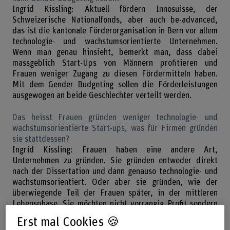
Ingrid Kissling: Aktuell fördern Innosuisse, der
Schweizerische Nationalfonds, aber auch be-advanced,
das ist die kantonale Förderorganisation in Bern vor allem
technologie- und wachstumsorientierte Unternehmen.
Wenn man genau hinsieht, bemerkt man, dass dabei
massgeblich Start-Ups von Männern profitieren und
Frauen weniger Zugang zu diesen Fördermitteln haben.
Mit dem Gender Budgeting sollen die Förderleistungen
ausgewogen an beide Geschlechter verteilt werden.
Das heisst Frauen gründen weniger technologie- und
wachstumsorientierte Start-ups, was für Firmen gründen
sie stattdessen?
Ingrid Kissling: Frauen haben eine andere Art,
Unternehmen zu gründen. Sie gründen entweder direkt
nach der Dissertation und dann genauso technologie- und
wachstumsorientiert. Oder aber sie gründen, wie der
überwiegende Teil der Frauen später, in der mittleren
Lebensphase. Sie möchten nicht vorrangig Profit sondern
auch einen Impact erzielen – also eine gesellschaftliche
Erst mal Cookies 🍪
oder nachhaltige Veränderung. Das bestätigen u.a. auch