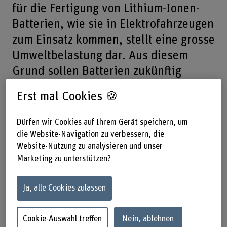
für die Fertigung von Lithium-Ionen-
Batterien, wie sie in Elektrofahrzeugen
zum Einsatz kommen, stellt eine grosse
Umweltbelastung dar. Aus diesem
Grund sollen Batterien zukünftig
effizienter rezykliert werden. Das ist
Erst mal Cookies 🍪
eines der Ziele des Innosuisse-
Forschungsprojektes, das im
Dürfen wir Cookies auf Ihrem Gerät speichern, um
November am Institut für Intelligente
die Website-Navigation zu verbessern, die
Website-Nutzung zu analysieren und unser
Industrielle Systeme I3S der Berner
Marketing zu unterstützen?
Fachhochschule BFH in
Zusammenarbeit mit dem Start-up
Ja, alle Cookies zulassen
LIBREC AG, der Eidgenössischen
Materialprüfungs- und
Cookie-Auswahl treffen
Nein, ablehnen