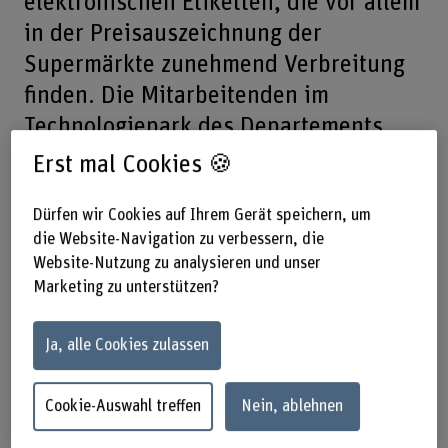
elektronischen Etiketten, die vor allem
in der Preisauszeichnung der
Supermärkte zunehmend Verbreitung
finden. Die Mitarbeitenden im
Technologiepark des Departements
Architektur, Holz und Bau der Berner
Erst mal Cookies 🍪
Fachhochschule fragten sich: Lassen
sich die Vorteile dieser Technologie
Dürfen wir Cookies auf Ihrem Gerät speichern, um
die Website-Navigation zu verbessern, die
auch in einem Produktionsbetrieb
Website-Nutzung zu analysieren und unser
nutzen? Sie beschlossen, einen
Marketing zu unterstützen?
eigenen Anwendungsfall von Grund
auf zu realisieren.
Ja, alle Cookies zulassen
Die Vorteile von SmartLabels im Handel liegen auf der
Cookie-Auswahl treffen
Nein, ablehnen
Hand: Preisschilder, Aktionen etc. müssen nicht mehr
manuell ausgezeichnet werden, sondern werden drahtlos