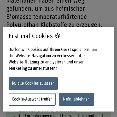
Materialien haben einen Weg
gefunden, um aus heimischer
Biomasse temperaturhärtende
Polyurethan-Klebstoffe zu erzeugen,
die praktisch emissionsfrei und
Erst mal Cookies 🍪
Isocyanat-frei, also gefahrstofffrei,
sind.
Dürfen wir Cookies auf Ihrem Gerät speichern, um
die Website-Navigation zu verbessern, die
Website-Nutzung zu analysieren und unser
Teilen
Marketing zu unterstützen?
Ja, alle Cookies zulassen
Das Wichtigste in Kürze
Cookie-Auswahl treffen
Nein, ablehnen
Forschenden ist es gelungen aus Extrakten von
heimischen Rinden biobasierte Polyurethan-
Klebstoffe (BioNIPU) herzustellen.
Die Formulierungen sind Isocyanat-frei und sind