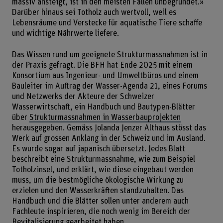
massiv ansteigt, ist in den meisten Fällen unbegründet.»
Darüber hinaus sei Totholz auch wertvoll, weil es
Lebensräume und Verstecke für aquatische Tiere schaffe
und wichtige Nährwerte liefere.
Das Wissen rund um geeignete Strukturmassnahmen ist in
der Praxis gefragt. Die BFH hat Ende 2025 mit einem
Konsortium aus Ingenieur- und Umweltbüros und einem
Bauleiter im Auftrag der Wasser-Agenda 21, eines Forums
und Netzwerks der Akteure der Schweizer
Wasserwirtschaft, ein Handbuch und Bautypen-Blätter
über
Strukturmassnahmen in Wasserbauprojekten
herausgegeben. Gemäss Jolanda Jenzer Althaus stösst das
Werk auf grossen Anklang in der Schweiz und im Ausland.
Es wurde sogar auf japanisch übersetzt. Jedes Blatt
beschreibt eine Strukturmassnahme, wie zum Beispiel
Totholzinsel, und erklärt, wie diese eingebaut werden
muss, um die bestmögliche ökologische Wirkung zu
erzielen und den Wasserkräften standzuhalten. Das
Handbuch und die Blätter sollen unter anderem auch
Fachleute inspirieren, die noch wenig im Bereich der
Revitalisierung gearbeitet haben.