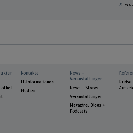
www
ruktur
Kontakte
News +
Refere
Veranstaltungen
IT-Informationen
Preise
iothek
News + Storys
Auszei
Medien
rt
Veranstaltungen
Magazine, Blogs +
Podcasts