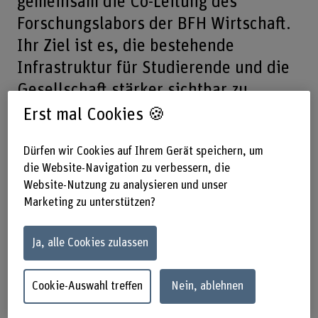
gemeinsam die Co-Leitung des
Forschungslabors der BFH Wirtschaft.
Ihr Ziel ist es, die bestehende
Infrastruktur für Studierende und die
Gesellschaft stärker sichtbar zu
machen und qualitativ hochwertige
Erst mal Cookies 🍪
Forschung zu fördern.
Dürfen wir Cookies auf Ihrem Gerät speichern, um
die Website-Navigation zu verbessern, die
Teilen
Website-Nutzung zu analysieren und unser
Marketing zu unterstützen?
Das Forschungslabor ist eine zentrale Infrastruktur des
Departements Wirtschaft. Es ermöglicht Datenerhebungen
Ja, alle Cookies zulassen
mit Menschen unter kontrollierten Bedingungen und
reagiert damit auf aktuelle Herausforderungen der
Datenqualität: Insbesondere Studien, die rein online
Cookie-Auswahl treffen
Nein, ablehnen
durchgeführt werden, bergen Risiken mit Blick auf
Qualität und Validität der Daten. «Durch Datenerhebungen