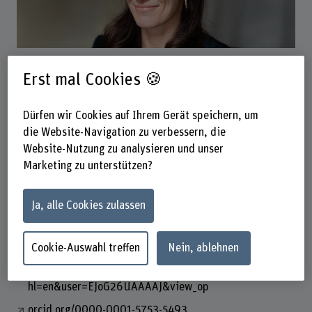
Prof. Dr. Meike Ramon
Dozentin
Erst mal Cookies 🍪
Dürfen wir Cookies auf Ihrem Gerät speichern, um
die Website-Navigation zu verbessern, die
Kontakt
Website-Nutzung zu analysieren und unser
+41 31 848 60 97
Marketing zu unterstützen?
E-Mail anzeigen
Ja, alle Cookies zulassen
www.bfh.ch/de/meike-ramon
Cookie-Auswahl treffen
Nein, ablehnen
Links
scholar.google.com/citations?
hl=en&user=EJoG26UAAAAJ&view_op
orcid.org/0000-0001-5753-5493