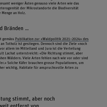
esamt weniger Ästen genauso viele Arten wie das
eterogenität der Mikrostandorte die Biodiversität
ie Menge an Holz.
nd Bränden …
at gemäss
Publikation zur «Waldpolitik 2021–2024» des
n Totholz ist gestiegen. Dennoch sind die Ziele «noch
vor allem im Mittelland und Jura ist die Verteilung
ult Lachat unterstreicht: «Die Richtung stimmt, aber
ahen Wäldern. Viele Arten fehlen nach wie vor oder sind
äfer.» Solche Käfer brauchen grosse Populationen, um
her wichtig, Habitate für anspruchsvolle Arten zu
htung stimmt, aber noch
weit entfernt von