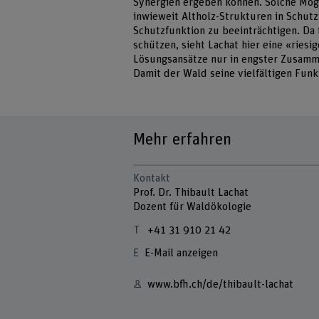
Synergien ergeben können. Solche Mögl
inwieweit Altholz-Strukturen in Schut
Schutzfunktion zu beeinträchtigen. Da
schützen, sieht Lachat hier eine «riesig
Lösungsansätze nur in engster Zusamme
Damit der Wald seine vielfältigen Fun
Mehr erfahren
Kontakt
Prof. Dr. Thibault Lachat
Dozent für Waldökologie
+41 31 910 21 42
E-Mail anzeigen
www.bfh.ch/de/thibault-lachat