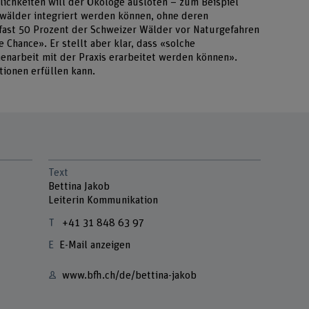
ichkeiten will der Ökologe ausloten – zum Beispiel
zwälder integriert werden können, ohne deren
 fast 50 Prozent der Schweizer Wälder vor Naturgefahren
e Chance». Er stellt aber klar, dass «solche
narbeit mit der Praxis erarbeitet werden können».
ktionen erfüllen kann.
Text
Bettina Jakob
Leiterin Kommunikation
+41 31 848 63 97
E-Mail anzeigen
www.bfh.ch/de/bettina-jakob