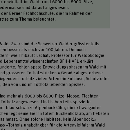
Artenvielfalt im Wald, rund 6000 bis 8000 Pilze,
Fledermäuse sind darauf angewiesen.
rie der Berner Fachhochschule, die im Rahmen der
pertise zum Thema beleuchtet.
Wald. Zwar sind die Schweizer Wälder grösstenteils
hnen besser als noch vor 100 Jahren. Dennoch
dern, wie Thibault Lachat, Professor für Waldökologie
und Lebensmittelwissenschaften BFH-HAFL erklärt:
underte, fehlen späte Entwicklungsphasen im Wald mit
 und grösseren Totholzstücken.» Gerade abgestorbene
egendem Totholz vielen Arten ein Zuhause, Schutz oder
, den von und im Totholz lebenden Spezies.
sind mehr als 6000 bis 8000 Pilze, Moose, Flechten,
 Totholz angewiesen. Und haben teils spezielle
ne, blau-schwarze Alpenbockkäfer, ein extravaganter
hen legt seine Eier in totem Buchenholz ab, am liebsten
as heisst: Ohne solche Habitate, kein Alpenbock.»
dass «Totholz unabdingbar für die Artenvielfalt im Wald