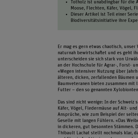
Totholz ist unabdingbar für die 
Moose, Flechten, Käfer, Vögel, 
Dieser Artikel ist Teil einer Se
Biodiversitätsinitiative ihre Ex
Er mag es gern etwas chaotisch, unser 
naturnah bewirtschaftet und es geht i
unterscheiden sie sich stark von Urwäl
an der Hochschule für Agrar-, Forst- 
«Wegen intensiver Nutzung über Jahrh
älteren, dicken, zerfallenden Bäumen
Baumveteranen bieten zusammen mit li
Futter – den so genannten Xylobionten
Das sind nicht wenige: In der Schweiz 
Käfer, Vögel, Fledermäuse auf Alt- und
Ansprüche, wie zum Beispiel der selte
Geselle mit langen Fühlern. «Das Weibc
in dickeren, gut besonnten Stämmen. D
Thibault Lachat stellt nochmals klar, 