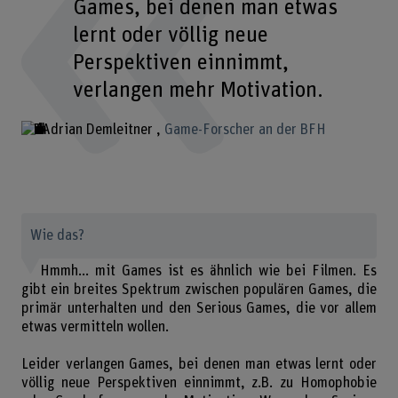
Games, bei denen man etwas
lernt oder völlig neue
Perspektiven einnimmt,
verlangen mehr Motivation.
Adrian Demleitner
Game-Forscher an der BFH
Wie das?
Hmmh... mit Games ist es ähnlich wie bei Filmen. Es
gibt ein breites Spektrum zwischen populären Games, die
primär unterhalten und den Serious Games, die vor allem
etwas vermitteln wollen.
Leider verlangen Games, bei denen man etwas lernt oder
völlig neue Perspektiven einnimmt, z.B. zu Homophobie