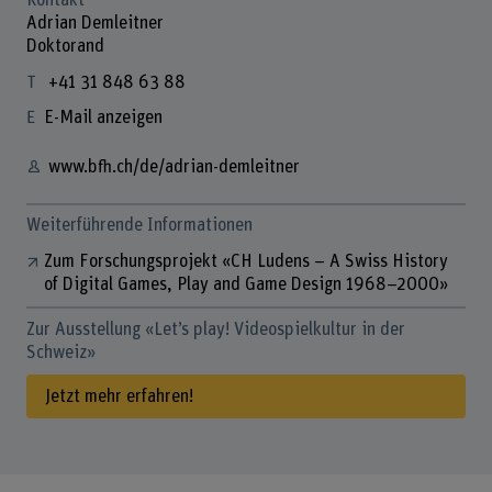
Kontakt
Adrian Demleitner
Doktorand
+41 31 848 63 88
E-Mail anzeigen
www.bfh.ch/de/adrian-demleitner
Weiterführende Informationen
Zum Forschungsprojekt «CH Ludens – A Swiss History
of Digital Games, Play and Game Design 1968–2000»
Zur Ausstellung «Let’s play! Videospielkultur in der
Schweiz»
Jetzt mehr erfahren!