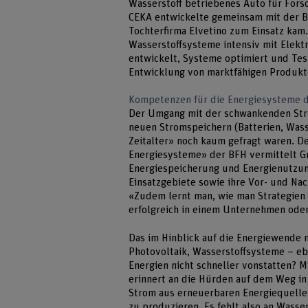
Wasserstoff betriebenes Auto für Fors
CEKA entwickelte gemeinsam mit der BF
Tochterfirma Elvetino zum Einsatz kam.
Wasserstoffsysteme intensiv mit Elekt
entwickelt, Systeme optimiert und Tes
Entwicklung von marktfähigen Produkt
Kompetenzen für die Energiesysteme d
Der Umgang mit der schwankenden Str
neuen Stromspeichern (Batterien, Wass
Zeitalter» noch kaum gefragt waren. D
Energiesysteme» der BFH vermittelt G
Energiespeicherung und Energienutzun
Einsatzgebiete sowie ihre Vor- und Nac
«Zudem lernt man, wie man Strategien 
erfolgreich in einem Unternehmen ode
Das im Hinblick auf die Energiewende n
Photovoltaik, Wasserstoffsysteme – eb
Energien nicht schneller vonstatten? 
erinnert an die Hürden auf dem Weg in
Strom aus erneuerbaren Energiequellen
zu produzieren. Es fehlt also an Wasse