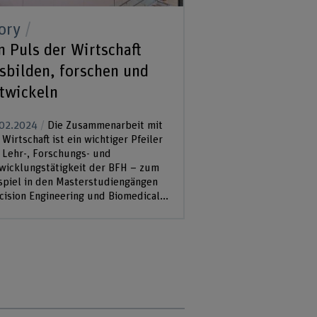
ory
Story
 Puls der Wirtschaft
Microcyte: gr
sbilden, forschen und
Blutbild im K
twickeln
09.02.2024
Klein, l
soll es sein. Cédric B
02.2024
Die Zusammenarbeit mit
Mikrofluidik und bil
 Wirtschaft ist ein wichtiger Pfeiler
an der BFH, forscht 
 Lehr-, Forschungs- und
einem Diagnosegerät
wicklungstätigkeit der BFH – zum
einfacher durchzuführ
spiel in den Masterstudiengängen
cision Engineering und Biomedical...