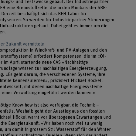
chungs- und Testzwecke gebaut. Der Industriepartner
H eine Brennstoffzelle, die in den Minibars der SBB-
 Derzeit beschäftigt sich das BFH-Labor für
rolyseuren. So werden für Industriepartner Steuerungen
tinfrastrukturen gebaut. Dabei geht es immer um die
en.
er Zukunft vermitteln
omproduktion in Windkraft- und PV-Anlagen und den
erstoffsysteme) erfordert Kompetenzen, die im «Öl-
er im April startende neue CAS «Nachhaltige
rundlagenwissen zur nachhaltigen Energieerzeugung,
g. «Es geht darum, die verschiedenen Systeme, ihre
hteile kennenzulernen», präzisiert Michael Höckel.
entwickelt, mit denen nachhaltige Energiesysteme
r einer Verwaltung eingeführt werden können.»
ötige Know-how ist also verfügbar, die Technik –
enfalls. Weshalb geht der Ausstieg aus den fossilen
Michael Höckel warnt vor überzogenen Erwartungen und
 die Energiezukunft: «Wir haben noch viel zu wenig
, um damit in grossem Stil Wasserstoff für den Winter
rstoff aus nachhaltigen Quellen. Wenn sich das ändert,