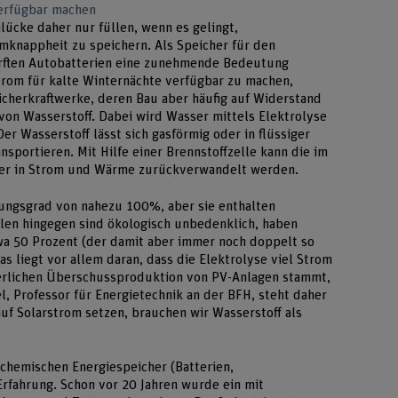
verfügbar machen
lücke daher nur füllen, wenn es gelingt,
mknappheit zu speichern. Als Speicher für den
dürften Autobatterien eine zunehmende Bedeutung
om für kalte Winternächte verfügbar zu machen,
cherkraftwerke, deren Bau aber häufig auf Widerstand
von Wasserstoff. Dabei wird Wasser mittels Elektrolyse
Der Wasserstoff lässt sich gasförmig oder in flüssiger
sportieren. Mit Hilfe einer Brennstoffzelle kann die im
der in Strom und Wärme zurückverwandelt werden.
ungsgrad von nahezu 100%, aber sie enthalten
llen hingegen sind ökologisch unbedenklich, haben
wa 50 Prozent (der damit aber immer noch doppelt so
as liegt vor allem daran, dass die Elektrolyse viel Strom
erlichen Überschussproduktion von PV-Anlagen stammt,
el, Professor für Energietechnik an der BFH, steht daher
uf Solarstrom setzen, brauchen wir Wasserstoff als
ochemischen Energiespeicher (Batterien,
Erfahrung. Schon vor 20 Jahren wurde ein mit