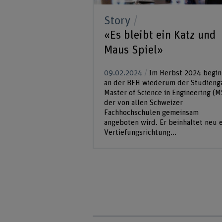
Story
as sichere
«Es bleibt ein Katz und
hlsystem
Maus Spiel»
nschutz und
09.02.2024
Im Herbst 2024 begin
nd in aller Munde.
an der BFH wiederum der Studieng
r bei elektronischen
Master of Science in Engineering (M
en viele persönliche
der von allen Schweizer
dies den
Fachhochschulen gemeinsam
ngen der
angeboten wird. Er beinhaltet neu 
spricht....
Vertiefungsrichtung...