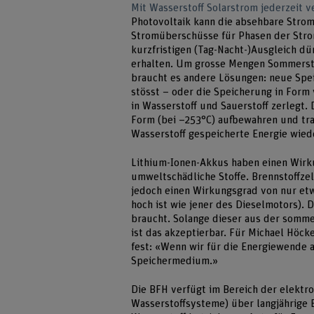
Mit Wasserstoff Solarstrom jederzeit 
Photovoltaik kann die absehbare Strom
Stromüberschüsse für Phasen der Stro
kurzfristigen (Tag-Nacht-)Ausgleich 
erhalten. Um grosse Mengen Sommerstr
braucht es andere Lösungen: neue Spei
stösst – oder die Speicherung in Form 
in Wasserstoff und Sauerstoff zerlegt. 
Form (bei –253°C) aufbewahren und tran
Wasserstoff gespeicherte Energie wie
Lithium-Ionen-Akkus haben einen Wirk
umweltschädliche Stoffe. Brennstoffze
jedoch einen Wirkungsgrad von nur et
hoch ist wie jener des Dieselmotors). D
braucht. Solange dieser aus der somm
ist das akzeptierbar. Für Michael Höck
fest: «Wenn wir für die Energiewende a
Speichermedium.»
Die BFH verfügt im Bereich der elektr
Wasserstoffsysteme) über langjährige 