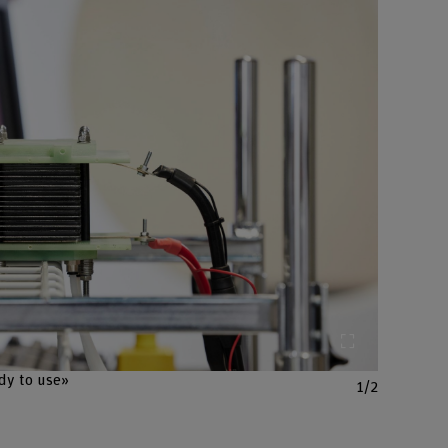
Bild vergröss
ady to use»
1/2