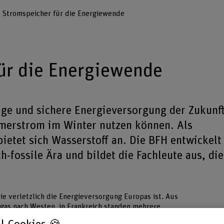
Stromspeicher für die Energiewende
ür die Energiewende
ige und sichere Energieversorgung der Zukunf
erstrom im Winter nutzen können. Als
ietet sich Wasserstoff an. Die BFH entwickelt
h-fossile Ära und bildet die Fachleute aus, die
wie verletzlich die Energieversorgung Europas ist. Aus
dgas nach Westen, in Frankreich standen mehrere
 nahm seine letzten vom Netz. Zum Blackout kam es dann