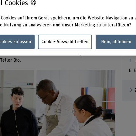
l Cookies 🍪
 Cookies auf Ihrem Gerät speichern, um die Website-Navigation zu 
tige Küche?
e-Nutzung zu analysieren und unser Marketing zu unterstützen?
le Markt zu welchem Preis bietet. Saisonale Produkte
Je
 aus der Schweiz stammen und gleichzeitig erschwinglich
Cookies zulassen
Cookie-Auswahl treffen
Nein, ablehnen
s wichtig. Wenn immer möglich, beziehen wir
höfen, gerade auch bei Überproduktion, was zudem
Lei
alität und Herkunft achten wir auf Bio-Qualität. Bei uns
Teller Bio.
E