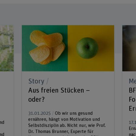
Story
Me
Aus freien Stücken –
BF
oder?
Fo
Er
31.01.2025
Ob wir uns gesund
ernähren, hängt von Motivation und
and
17.
Selbstdisziplin ab. Nicht nur, wie Prof.
Ern
Dr. Thomas Brunner, Experte für
ind
nac