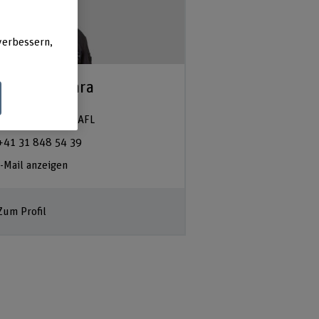
verbessern,
remiah Omara
ter Gastro BFH-HAFL
+41 31 848 54 39
-Mail anzeigen
Zum Profil