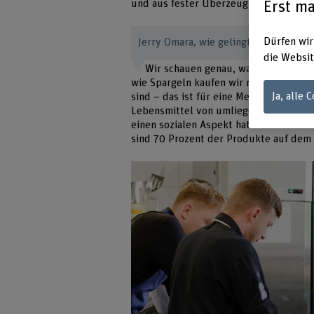
Erst ma
und aus fester Überzeugung.
Dürfen wir
Jerry Omara, wie gelingt eine nachhal
die Websit
Wir schauen genau, was der regiona
wie Spargeln kaufen wir nur, wenn sie
Ja, alle 
sind – das ist für eine Mensa ebenfall
Lebensmittel von umliegenden Bauern
einen sozialen Aspekt hat. Nebst Saison
sind 70 Prozent der Produkte auf dem 