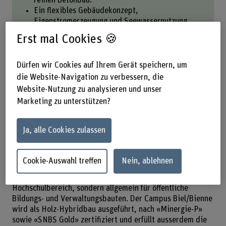
Ein flexibles Gebäudekonzept,
Eigenstromerzeugung und Seewassernutzung
sorgen für einen nachhaltigen Betrieb.
Erst mal Cookies 🍪
Dürfen wir Cookies auf Ihrem Gerät speichern, um
die Website-Navigation zu verbessern, die
Bernhard Marbach, die BFH schreibt sich die
Website-Nutzung zu analysieren und unser
Nachhaltigkeit auf die Fahne. Wird der Campus
Marketing zu unterstützen?
Biel/Bienne diesem Anspruch gerecht?
Der Campus Biel/Bienne weist ein vorbildliches
Ja, alle Cookies zulassen
Nachhaltigkeitsprofil auf. Er verbindet energieeffiziente
Technik, nachhaltige Materialisierung und konzeptionelle
Flexibilität; damit setzt das Projekt einen
Cookie-Auswahl treffen
Nein, ablehnen
zukunftsweisenden und vorbildlichen Standard für
nachhaltiges Bauen - nicht nur im Schweizer
Hochschulbereich, sondern allgemein für öffentliche
Bildungs- und Verwaltungsbauten. Der Campus Biel/Bienne
wird als Holz-Hybridbau ausgeführt, nach «Minergie-P»
sowie «SNBS Gold» zertifiziert und erfüllt ausserdem die