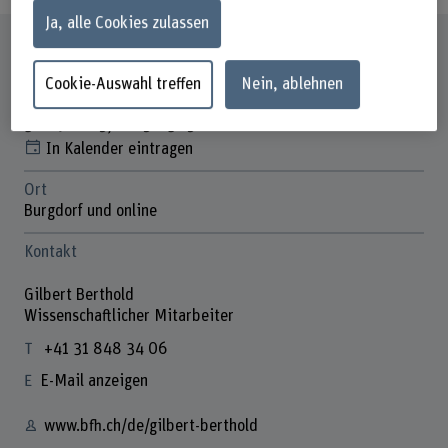
Ja, alle Cookies zulassen
Steckbrief
Cookie-Auswahl treffen
Nein, ablehnen
Startdatum
30.09.2025, 12.15–13.15 Uhr
In Kalender eintragen
Ort
Burgdorf und online
Kontakt
Gilbert Berthold
Wissenschaftlicher Mitarbeiter
+41 31 848 34 06
E-Mail anzeigen
www.bfh.ch/de/gilbert-berthold