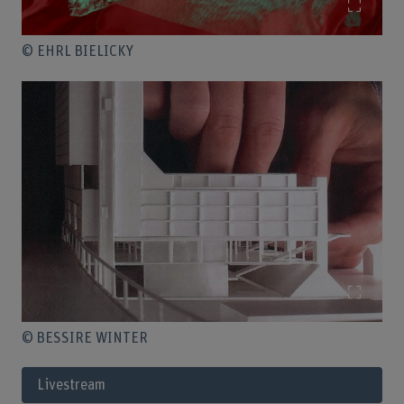
Bild v
© EHRL BIELICKY
Bild v
© BESSIRE WINTER
Livestream