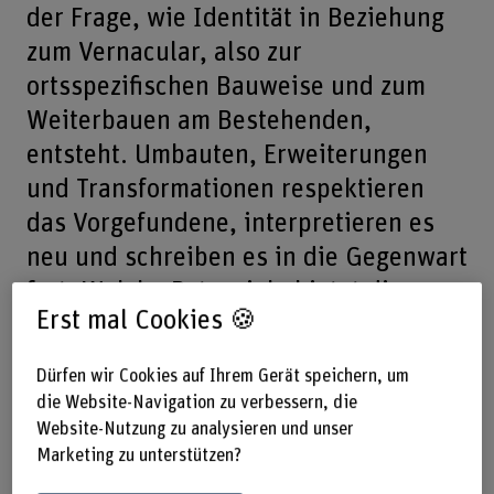
der Frage, wie Identität in Beziehung
zum Vernacular, also zur
ortsspezifischen Bauweise und zum
Weiterbauen am Bestehenden,
entsteht. Umbauten, Erweiterungen
und Transformationen respektieren
das Vorgefundene, interpretieren es
neu und schreiben es in die Gegenwart
fort. Welche Potenziale bietet diese
Erst mal Cookies 🍪
Arbeit in situ für eine starke
architektonische Identität?
Dürfen wir Cookies auf Ihrem Gerät speichern, um
die Website-Navigation zu verbessern, die
30.09.2025, 12.15–13.15 Uhr –
Website-Nutzung zu analysieren und unser
Burgdorf und online
Marketing zu unterstützen?