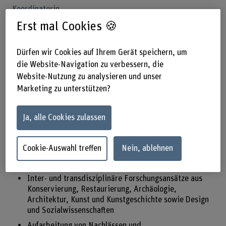
Koordinatorin
Erst mal Cookies 🍪
Prof. Dr. Nina Mekacher
Leiterin Fachbereich KuR/Institut IMIKUK
Dürfen wir Cookies auf Ihrem Gerät speichern, um
+41 31 848 65 46
die Website-Navigation zu verbessern, die
E-Mail anzeigen
Website-Nutzung zu analysieren und unser
Marketing zu unterstützen?
www.bfh.ch/de/nina-mekacher
Ja, alle Cookies zulassen
Kernkompetenzen
Cookie-Auswahl treffen
Nein, ablehnen
Inter- und transdisziplinäre Forschungsansätze aus
Konservierung, Restaurierung, Archäologie,
Architektur, Kunst und Kunstgeschichte sowie Design
und Sozialwissenschaften
Aufarbeitung von Nachlässen und