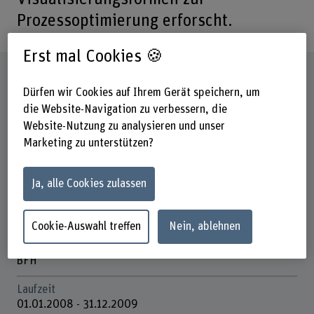
Prozessoptimierung erforscht.
Erst mal Cookies 🍪
Steckbrief
Dürfen wir Cookies auf Ihrem Gerät speichern, um
die Website-Navigation zu verbessern, die
Beteiligte Departemente
Website-Nutzung zu analysieren und unser
Hochschule der Künste Bern
Marketing zu unterstützen?
Institut(e)
Institute of Design Research
Ja, alle Cookies zulassen
Forschungseinheit(en)
Knowledge Visualization
Cookie-Auswahl treffen
Nein, ablehnen
Förderorganisation
BFH
Laufzeit
01.01.2008 - 31.12.2009