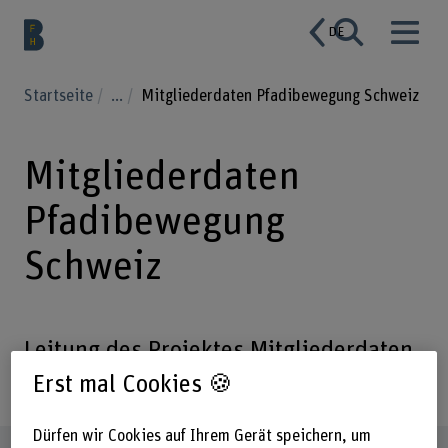
DE
Startseite
...
Mitgliederdaten Pfadibewegung Schweiz
Mitgliederdaten
Pfadibewegung
Schweiz
Leitung des Projektes Mitgliederdaten
der Pfadibewegung Schweiz
Erst mal Cookies 🍪
Dürfen wir Cookies auf Ihrem Gerät speichern, um