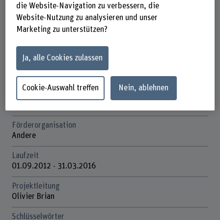
Steckbrief
die Website-Navigation zu verbessern, die
Website-Nutzung zu analysieren und unser
Marketing zu unterstützen?
Beteiligte Departemente
Wirtschaft
Ja, alle Cookies zulassen
Institut(e)
Institut Digital Technology Management
Cookie-Auswahl treffen
Nein, ablehnen
Forschungseinheit(en)
Projektmanagement
Förderorganisation
Andere
Laufzeit
01.09.2012 - 31.03.2016
Projektleitung
Olivier Brian
Schlüsselwörter