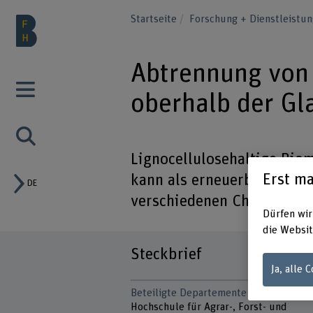
Startseite
Forschung + Dienstleistu
Abtrennung von 
oberhalb der G
Lignocellulosehaltige Bio
Erst ma
kann als erneuerbarer Rohs
DE
verschiedenen Chemikalie
Dürfen wir
die Websit
Steckbrief
Ja, alle 
Beteiligte Departemente
Hochschule für Agrar-, Forst- und