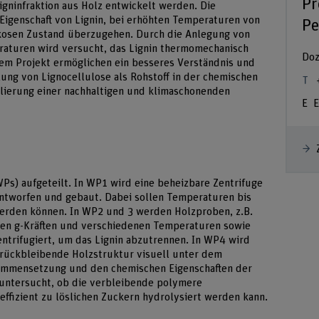
Pr
igninfraktion aus Holz entwickelt werden. Die
Eigenschaft von Lignin, bei erhöhten Temperaturen von
Pe
iskosen Zustand überzugehen. Durch die Anlegung von
raturen wird versucht, das Lignin thermomechanisch
Doz
em Projekt ermöglichen ein besseres Verständnis und
ung von Lignocellulose als Rohstoff in der chemischen
blierung einer nachhaltigen und klimaschonenden
E
(WPs) aufgeteilt. In WP1 wird eine beheizbare Zentrifuge
entworfen und gebaut. Dabei sollen Temperaturen bis
werden können. In WP2 und 3 werden Holzproben, z.B.
nen g-Kräften und verschiedenen Temperaturen sowie
ntrifugiert, um das Lignin abzutrennen. In WP4 wird
urückbleibende Holzstruktur visuell unter dem
ammensetzung und den chemischen Eigenschaften der
 untersucht, ob die verbleibende polymere
ffizient zu löslichen Zuckern hydrolysiert werden kann.