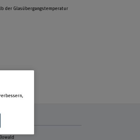
alb der Glasübergangstemperatur
verbessern,
tmitarbeitende
 Bowald