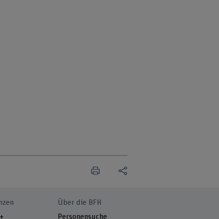
nzen
Über die BFH
 +
Personensuche