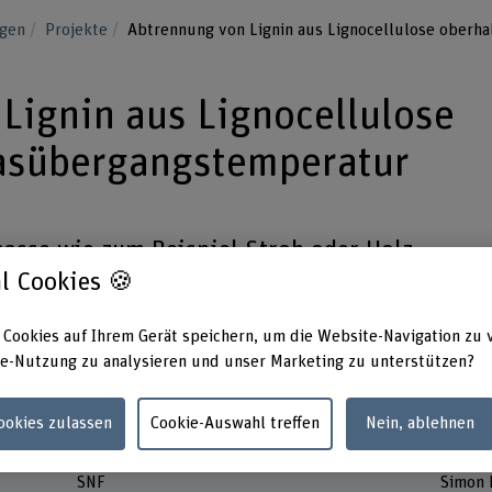
ngen
Projekte
Abtrennung von Lignin aus Lignocellulose oberh
Lignin aus Lignocellulose
lasübergangstemperatur
masse wie zum Beispiel Stroh oder Holz
l Cookies 🍪
toff für die Produktion von
n und Materialien verwendet werden.
 Cookies auf Ihrem Gerät speichern, um die Website-Navigation zu 
e-Nutzung zu analysieren und unser Marketing zu unterstützen?
Cookies zulassen
Cookie-Auswahl treffen
Nein, ablehnen
Förderorganisation
Projek
SNF
Simon