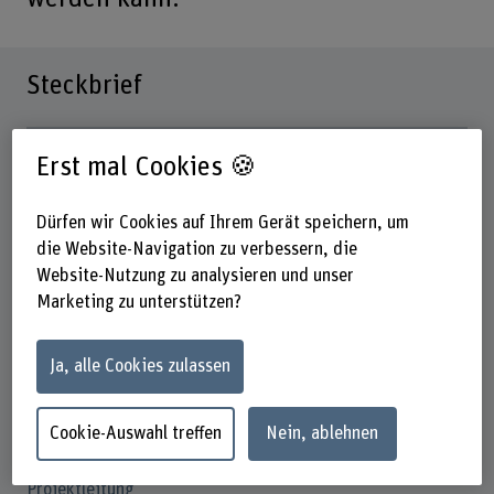
Steckbrief
Beteiligte Departemente
Erst mal Cookies 🍪
Technik und Informatik
Institut(e)
Dürfen wir Cookies auf Ihrem Gerät speichern, um
Institut für Energie- und Mobilitätsforschung IEM
die Website-Navigation zu verbessern, die
Website-Nutzung zu analysieren und unser
Forschungseinheit(en)
Marketing zu unterstützen?
IEM / Photovoltaiksysteme
Förderorganisation
Ja, alle Cookies zulassen
Innosuisse
Laufzeit (geplant)
Cookie-Auswahl treffen
Nein, ablehnen
01.08.2021 - 01.08.2024
Projektleitung