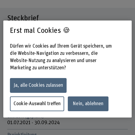
Steckbrief
Erst mal Cookies 🍪
Beteiligte Departemente
Hochschule für Agrar-, Forst- und
Dürfen wir Cookies auf Ihrem Gerät speichern, um
Lebensmittelwissenschaften
die Website-Navigation zu verbessern, die
Institut(e)
Website-Nutzung zu analysieren und unser
Agronomie
Marketing zu unterstützen?
Forschungseinheit(en)
Ja, alle Cookies zulassen
Boden und Geoinformation
Förderorganisation
Cookie-Auswahl treffen
Nein, ablehnen
Schweizerische Eidgenossenschaft (Bundesverwaltung)
Laufzeit (geplant)
01.07.2021 - 30.09.2024