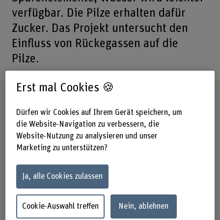
verfügbar. Die Pilze erhalten dafür
Zucker. Das Projekt untersucht den
Einfluss von Rückegassen auf die
Pilze.
Erst mal Cookies 🍪
Steckbrief
Dürfen wir Cookies auf Ihrem Gerät speichern, um
die Website-Navigation zu verbessern, die
Beteiligte Departemente
Hochschule für Agrar-, Forst- und
Website-Nutzung zu analysieren und unser
Lebensmittelwissenschaften
Marketing zu unterstützen?
Institut(e)
Ja, alle Cookies zulassen
Multifunktionale Waldwirtschaft
Forschungseinheit(en)
Cookie-Auswahl treffen
Nein, ablehnen
Waldökosystem und Waldmanagement