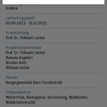
Förderorganisation
Andere
Laufzeit (geplant)
01.09.2023 - 31.12.2025
Projektleitung
Prof. Dr. Thibault Lachat
Projektmitarbeitende
Prof. Dr. Thibault Lachat
Romain Angeleri
Nicolas Roth
Michael Grüter
Partner
Burgergemeinde Bern Forstbetrieb
Schlüsselwörter
Mykorrhiza, Rückegasse, Verdichtung, Waldboden,
Waldbiodiversität