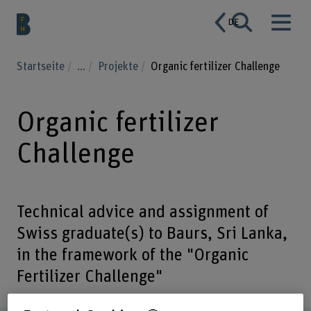
DE
Startseite
...
Projekte
Organic fertilizer Challenge
Organic fertilizer
Challenge
Technical advice and assignment of
Swiss graduate(s) to Baurs, Sri Lanka,
in the framework of the "Organic
Fertilizer Challenge"