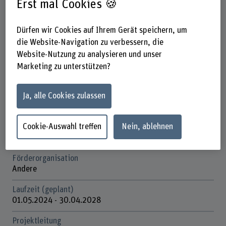
Erst mal Cookies 🍪
Steckbrief
Dürfen wir Cookies auf Ihrem Gerät speichern, um
die Website-Navigation zu verbessern, die
Beteiligte Departemente
Hochschule für Agrar-, Forst- und
Website-Nutzung zu analysieren und unser
Lebensmittelwissenschaften
Marketing zu unterstützen?
Institut(e)
Ja, alle Cookies zulassen
Cecchini Institute
Agronomie
Cookie-Auswahl treffen
Nein, ablehnen
Forschungseinheit(en)
Internationale Landwirtschaft und ländliche Entwicklung
Förderorganisation
Andere
Laufzeit (geplant)
01.05.2024 - 30.04.2028
Projektleitung