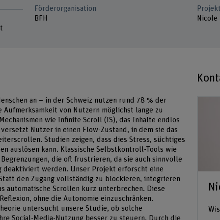
Förderorganisation
Projek
BFH
Nicole 
t
Kont
Menschen an – in der Schweiz nutzen rund 78 % der
e Aufmerksamkeit von Nutzern möglichst lange zu
 Mechanismen wie Infinite Scroll (IS), das Inhalte endlos
s versetzt Nutzer in einen Flow-Zustand, in dem sie das
terscrollen. Studien zeigen, dass dies Stress, süchtiges
en auslösen kann. Klassische Selbstkontroll-Tools wie
 Begrenzungen, die oft frustrieren, da sie auch sinnvolle
 deaktiviert werden. Unser Projekt erforscht eine
Statt den Zugang vollständig zu blockieren, integrieren
Ni
as automatische Scrollen kurz unterbrechen. Diese
Reflexion, ohne die Autonomie einzuschränken.
heorie untersucht unsere Studie, ob solche
Wis
ihre Social-Media-Nutzung besser zu steuern. Durch die