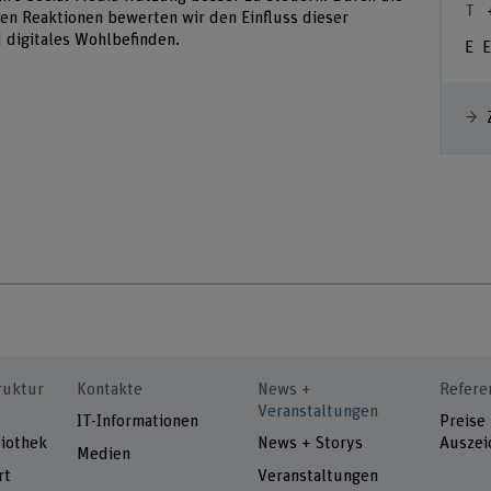
en Reaktionen bewerten wir den Einfluss dieser
digitales Wohlbefinden.
E
ruktur
Kontakte
News +
Refere
Veranstaltungen
IT-Informationen
Preise
iothek
News + Storys
Auszei
Medien
rt
Veranstaltungen