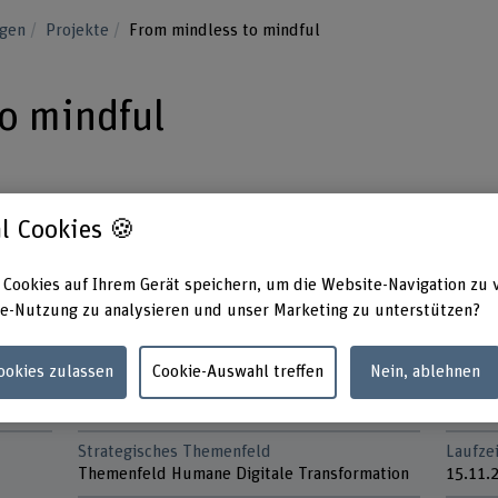
ngen
Projekte
From mindless to mindful
o mindful
bermässigen Konsum der sozialen Medien.
l Cookies 🍪
 Micro-Boundaries—kurze, gezielte
en automatischen Fluss unterbrechen
 Cookies auf Ihrem Gerät speichern, um die Website-Navigation zu 
ng sozialer Medien fördern.
e-Nutzung zu analysieren und unser Marketing zu unterstützen?
Cookies zulassen
Cookie-Auswahl treffen
Nein, ablehnen
Strategisches Themenfeld
Laufzei
Themenfeld Humane Digitale Transformation
15.11.