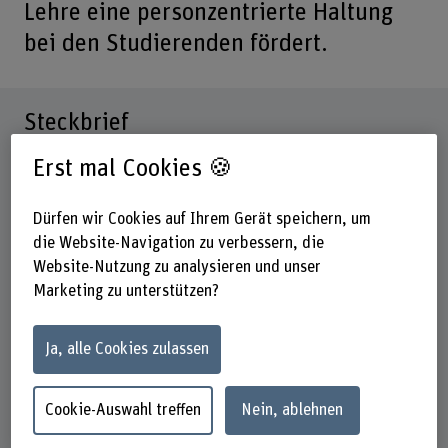
Lehre eine personzentrierte Haltung
bei den Studierenden fördert.
Steckbrief
Erst mal Cookies 🍪
Beteiligte Departemente
Gesundheit
Dürfen wir Cookies auf Ihrem Gerät speichern, um
Institut(e)
die Website-Navigation zu verbessern, die
Pflege
Website-Nutzung zu analysieren und unser
Marketing zu unterstützen?
Forschungseinheit(en)
Innovationsfeld Gesundheitsversorgung und
Personalentwicklung
Ja, alle Cookies zulassen
Strategisches Themenfeld
Themenfeld Caring Society
Cookie-Auswahl treffen
Nein, ablehnen