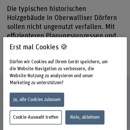
Die typischen historischen
Holzgebäude in Oberwalliser Dörfern
sollen nicht ungenutzt verfallen. Mit
effizienteren Planungsprozessen und
reduzierten Umbaukosten soll es
Erst mal Cookies 🍪
gelingen, ihnen neues Leben
einzuhauchen.
Dürfen wir Cookies auf Ihrem Gerät speichern, um
die Website-Navigation zu verbessern, die
Website-Nutzung zu analysieren und unser
Marketing zu unterstützen?
Steckbrief
Ja, alle Cookies zulassen
Institut(e)
Institut für digitale Bau- und Holzwirtschaft IDBH
Institut für Holzbau IHB
Cookie-Auswahl treffen
Nein, ablehnen
Laufzeit (geplant)